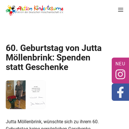
Zum
M
Inhalt
springen
60. Geburtstag von Jutta
Möllenbrink: Spenden
statt Geschenke
Jutta Möllenbrink, wünschte sich zu ihrem 60.
Geburtstag keine persönlichen Geschenke,