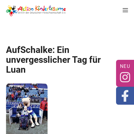
Zum
M
Inhalt
springen
AufSchalke: Ein
unvergesslicher Tag für
Luan