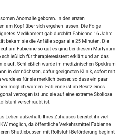
osomen Anomalie geboren. In den ersten
n am Kopf über sich ergehen lassen. Die Folge
geeignetes Medikament gab durchlitt Fabienne 16 Jahre
tät bekam sie die Anfälle sogar alle 25 Minuten. Die
legt um Fabienne so gut es ging bei diesem Martyrium
schließlich für therapieresistent erklärt und an das
nie auf. Schließlich wurde im medizinischen Spektrum
n in der nächsten, dafür geeigneten Klinik, sofort mit
urde es für sie merklich besser, so dass ein paar
ben möglich wurden. Fabienne ist im Besitz eines
agonal verzogen ist und sie auf eine extreme Skoliose
ollstuhl verschraubt ist.
as Leben außerhalb Ihres Zuhauses bereitet ihr viel
 PKW möglich, da öffentliche Verkehrsmittel Fabienne
ineren Shuttlebussen mit Rollstuhl-Beförderung beginnt