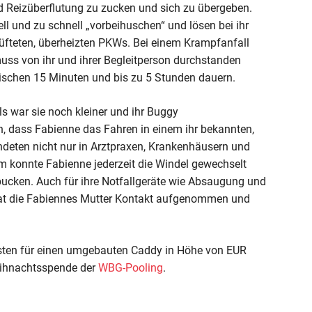
 Reizüberflutung zu zucken und sich zu übergeben.
l und zu schnell „vorbeihuschen“ und lösen bei ihr
lüfteten, überheizten PKWs. Bei einem Krampfanfall
ss von ihr und ihrer Begleitperson durchstanden
wischen 15 Minuten und bis zu 5 Stunden dauern.
s war sie noch kleiner und ihr Buggy
, dass Fabienne das Fahren in einem ihr bekannten,
endeten nicht nur in Arztpraxen, Krankenhäusern und
m konnte Fabienne jederzeit die Windel gewechselt
ucken. Auch für ihre Notfallgeräte wie Absaugung und
hat die Fabiennes Mutter Kontakt aufgenommen und
sten für einen umgebauten Caddy in Höhe von EUR
ihnachtsspende der
WBG-Pooling
.