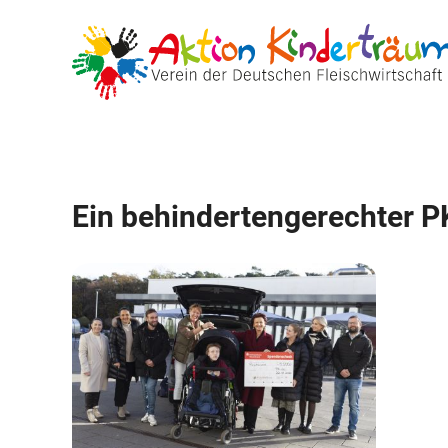
Zum
Inhalt
springen
Ein behindertengerechter P