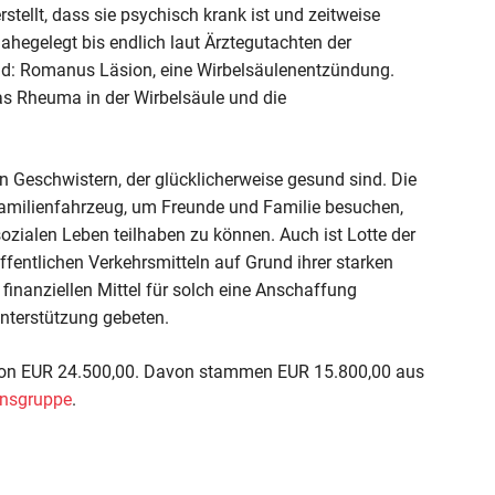
tellt, dass sie psychisch krank ist und zeitweise
egelegt bis endlich laut Ärztegutachten der
and: Romanus Läsion, eine Wirbelsäulenentzündung.
as Rheuma in der Wirbelsäule und die
en Geschwistern, der glücklicherweise gesund sind. Die
Familienfahrzeug, um Freunde und Familie besuchen,
alen Leben teilhaben zu können. Auch ist Lotte der
fentlichen Verkehrsmitteln auf Grund ihrer starken
 finanziellen Mittel für solch eine Anschaffung
terstützung gebeten.
 von EUR 24.500,00. Davon stammen EUR 15.800,00 aus
ensgruppe
.