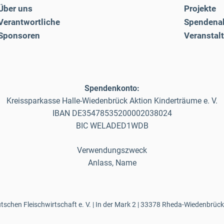
Über uns
Projekte
Verantwortliche
Spendena
Sponsoren
Veranstal
Spendenkonto:
Kreissparkasse Halle-Wiedenbrück Aktion Kinderträume e. V.
IBAN DE35478535200002038024
BIC WELADED1WDB
Verwendungszweck
Anlass, Name
schen Fleischwirtschaft e. V. | In der Mark 2 | 33378 Rheda-Wiedenbrück 