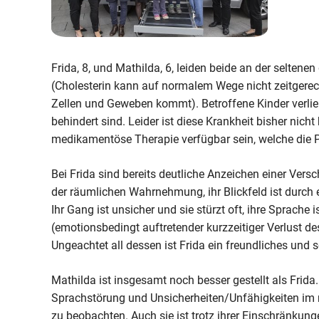
Frida, 8, und Mathilda, 6, leiden beide an der selten
(Cholesterin kann auf normalem Wege nicht zeitgerec
Zellen und Geweben kommt). Betroffene Kinder verlier
behindert sind. Leider ist diese Krankheit bisher nicht
medikamentöse Therapie verfügbar sein, welche die 
Bei Frida sind bereits deutliche Anzeichen einer Vers
der räumlichen Wahrnehmung, ihr Blickfeld ist durc
Ihr Gang ist unsicher und sie stürzt oft, ihre Sprache 
(emotionsbedingt auftretender kurzzeitiger Verlust 
Ungeachtet all dessen ist Frida ein freundliches und 
Mathilda ist insgesamt noch besser gestellt als Frida. 
Sprachstörung und Unsicherheiten/Unfähigkeiten im mo
zu beobachten. Auch sie ist trotz ihrer Einschränkung