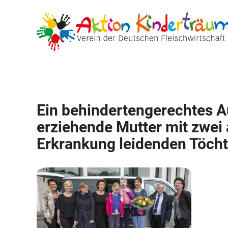
Zum
Inhalt
springen
Ein behindertengerechtes Au
erziehende Mutter mit zwei 
Erkrankung leidenden Töch