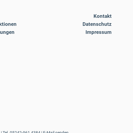
Kontakt
ktionen
Datenschutz
tungen
Impressum
| Tel.
05242-961 4384
|
E-Mail senden