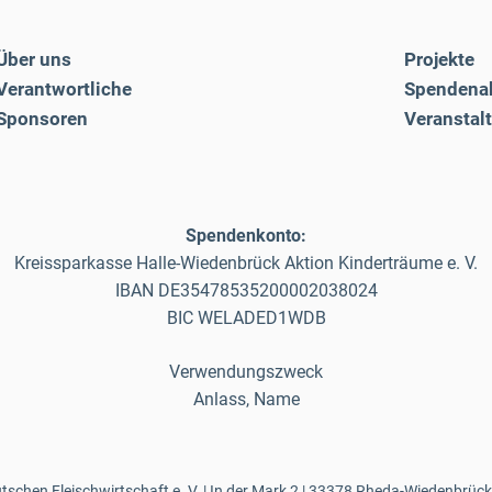
Über uns
Projekte
Verantwortliche
Spendena
Sponsoren
Veranstal
Spendenkonto:
Kreissparkasse Halle-Wiedenbrück Aktion Kinderträume e. V.
IBAN DE35478535200002038024
BIC WELADED1WDB
Verwendungszweck
Anlass, Name
schen Fleischwirtschaft e. V. | In der Mark 2 | 33378 Rheda-Wiedenbrück 