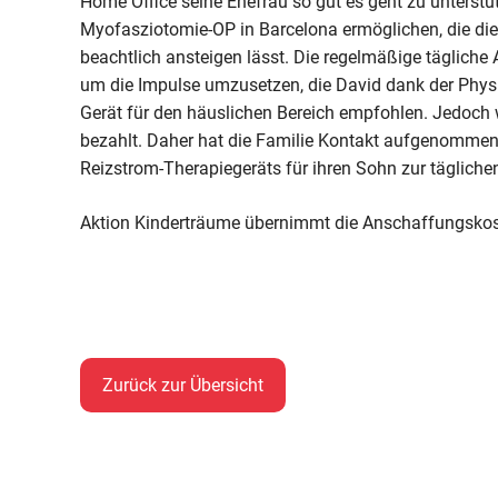
Home Office seine Ehefrau so gut es geht zu unterstü
Myofasziotomie-OP in Barcelona ermöglichen, die di
beachtlich ansteigen lässt. Die regelmäßige tägliche
um die Impulse umzusetzen, die David dank der Phys
Gerät für den häuslichen Bereich empfohlen. Jedoch 
bezahlt. Daher hat die Familie Kontakt aufgenommen
Reizstrom-Therapiegeräts für ihren Sohn zur tägliche
Aktion Kinderträume übernimmt die Anschaffungskos
Zurück zur Übersicht