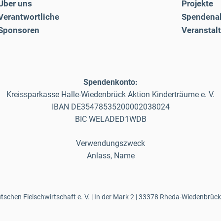
Über uns
Projekte
Verantwortliche
Spendena
Sponsoren
Veranstal
Spendenkonto:
Kreissparkasse Halle-Wiedenbrück Aktion Kinderträume e. V.
IBAN DE35478535200002038024
BIC WELADED1WDB
Verwendungszweck
Anlass, Name
schen Fleischwirtschaft e. V. | In der Mark 2 | 33378 Rheda-Wiedenbrück 