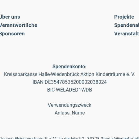
Über uns
Projekte
Verantwortliche
Spendena
Sponsoren
Veranstal
Spendenkonto:
Kreissparkasse Halle-Wiedenbrück Aktion Kinderträume e. V.
IBAN DE35478535200002038024
BIC WELADED1WDB
Verwendungszweck
Anlass, Name
schen Fleischwirtschaft e. V. | In der Mark 2 | 33378 Rheda-Wiedenbrück 