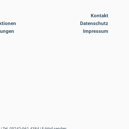
Kontakt
ktionen
Datenschutz
tungen
Impressum
| Tel.
05242-961 4384
|
E-Mail senden