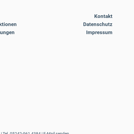
Kontakt
ktionen
Datenschutz
tungen
Impressum
| Tel.
05242-961 4384
|
E-Mail senden