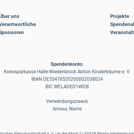
Über uns
Projekte
Verantwortliche
Spendena
Sponsoren
Veranstal
Spendenkonto:
Kreissparkasse Halle-Wiedenbrück Aktion Kinderträume e. V.
IBAN DE35478535200002038024
BIC WELADED1WDB
Verwendungszweck
Anlass, Name
schen Fleischwirtschaft e. V. | In der Mark 2 | 33378 Rheda-Wiedenbrück 