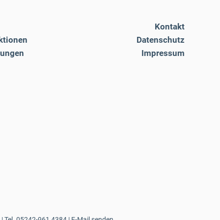
Kontakt
ktionen
Datenschutz
tungen
Impressum
| Tel.
05242-961 4384
|
E-Mail senden