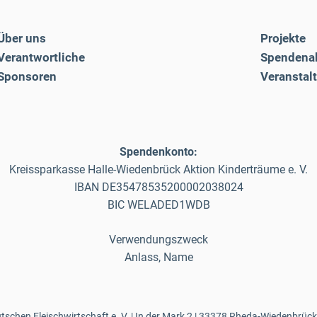
Über uns
Projekte
Verantwortliche
Spendena
Sponsoren
Veranstal
Spendenkonto:
Kreissparkasse Halle-Wiedenbrück Aktion Kinderträume e. V.
IBAN DE35478535200002038024
BIC WELADED1WDB
Verwendungszweck
Anlass, Name
schen Fleischwirtschaft e. V. | In der Mark 2 | 33378 Rheda-Wiedenbrück 