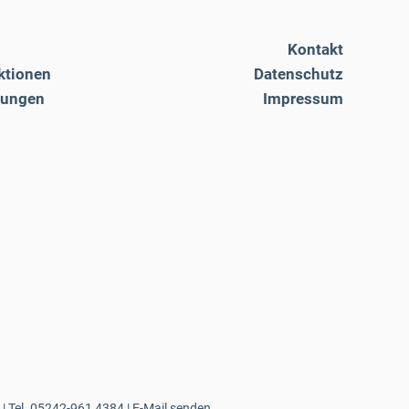
Kontakt
ktionen
Datenschutz
tungen
Impressum
| Tel.
05242-961 4384
|
E-Mail senden