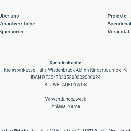
Über uns
Projekte
Verantwortliche
Spendena
Sponsoren
Veranstal
Spendenkonto:
Kreissparkasse Halle-Wiedenbrück Aktion Kinderträume e. V.
IBAN DE35478535200002038024
BIC WELADED1WDB
Verwendungszweck
Anlass, Name
schen Fleischwirtschaft e. V. | In der Mark 2 | 33378 Rheda-Wiedenbrück 