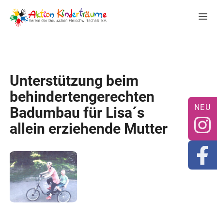
Zum
M
Inhalt
springen
Unterstützung beim
behindertengerechten
Badumbau für Lisa´s
allein erziehende Mutter