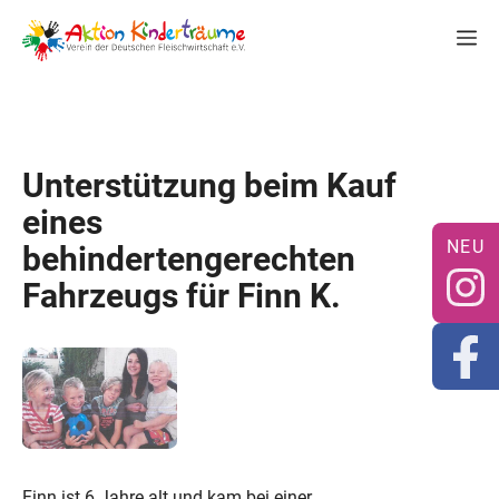
Zum
M
Inhalt
springen
Unterstützung beim Kauf
eines
behindertengerechten
Fahrzeugs für Finn K.
Finn ist 6 Jahre alt und kam bei einer