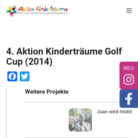
Zum
M
Inhalt
springen
4. Aktion Kinderträume Golf
Cup (2014)
F
T
a
wi
Weitere Projekte
c
tt
e
er
Juan wird mobil
b
o
o