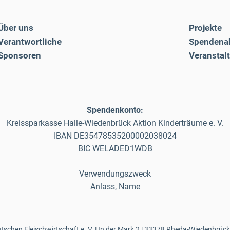
Über uns
Projekte
Verantwortliche
Spendena
Sponsoren
Veranstal
Spendenkonto:
Kreissparkasse Halle-Wiedenbrück Aktion Kinderträume e. V.
IBAN DE35478535200002038024
BIC WELADED1WDB
Verwendungszweck
Anlass, Name
schen Fleischwirtschaft e. V. | In der Mark 2 | 33378 Rheda-Wiedenbrück 