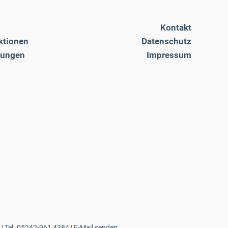
Kontakt
ktionen
Datenschutz
tungen
Impressum
| Tel.
05242-961 4384
|
E-Mail senden